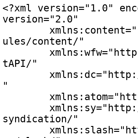
<?xml version="1.0" enc
version="2.0"

	xmlns:content="http://purl.org/rss/1.0/mod
ules/content/"

	xmlns:wfw="http://wellformedweb.org/Commen
tAPI/"

	xmlns:dc="http://purl.org/dc/elements/1.1/
"

	xmlns:atom="http://www.w3.org/2005/Atom"

	xmlns:sy="http://purl.org/rss/1.0/modules/
syndication/"

	xmlns:slash="http://purl.org/rss/1.0/modul