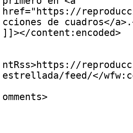
primero en <a 
href="https://reproducc
cciones de cuadros</a>.<
]]></content:encoded>

					<wf
ntRss>https://reproducc
estrellada/feed/</wfw:c
			<slash:comments>0</slash
omments>

			</item>