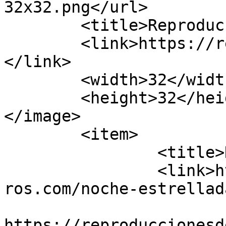
32x32.png</url>

	<title>Reproducciones de cuadros</title>

	<link>https://reproduccionesdecuadros.com/
</link>

	<width>32</width>

	<height>32</height>

</image> 

	<item>

		<title>NOCHE ESTRELLADA</title>

		<link>https://reproduccionesdecuad
ros.com/noche-estrellad
					<co
https://reproduccionesd