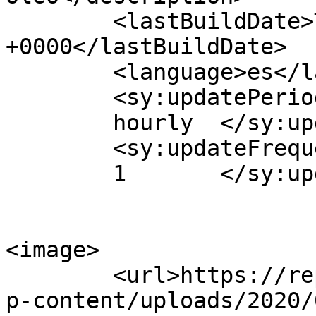
	<lastBuildDate>Thu, 05 Feb 2026 08:45:43 
+0000</lastBuildDate>

	<language>es</language>

	<sy:updatePeriod>

	hourly	</sy:updatePeriod>

	<sy:updateFrequency>

	1	</sy:updateFrequency>

<image>

	<url>https://reproduccionesdecuadros.com/w
p-content/uploads/2020/