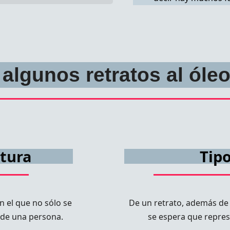
algunos retratos al óle
ntura
Tipo
n el que no sólo se
De un retrato, además de 
e de una persona.
se espera que represe