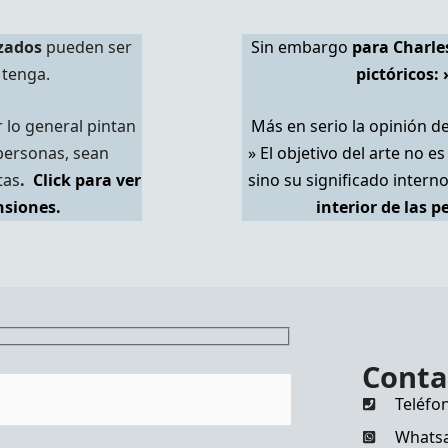
izados
pueden ser
Sin embargo
para Charles
 tenga.
pictóricos: 
r lo general pintan
Más en serio la opinión de 
personas, sean
» El objetivo del arte no e
tas
.
Click para ver
sino su significado interno
siones.
interior de las 
Conta
Teléfo
Whatsa