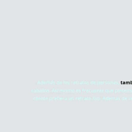
Además de los retratos de personas,
tamb
caballos. Así mismo es frecuente que pintemos
cliente prefiera un retrato liso. Además de 