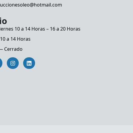
uccionesoleo@hotmail.com
io
ernes 10 a 14 Horas – 16 a 20 Horas
10 a 14 Horas
— Cerrado
I
L
n
i
s
n
t
k
a
e
g
d
r
i
a
n
m