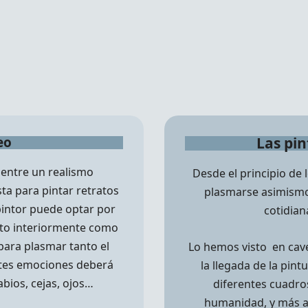
eo
Las pin
entre un realismo
Desde el principio de
ta para pintar retratos
plasmarse asimismo
pintor puede optar por
cotidian
nto interiormente como
 para plasmar tanto el
Lo hemos visto en cav
ntes emociones deberá
la llegada de la pint
abios, cejas, ojos…
diferentes cuadro
humanidad, y más a