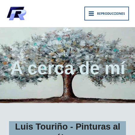
Ir
al
REPRODUCCIONES
contenido
A cerca de mí
Luis Touriño - Pinturas al